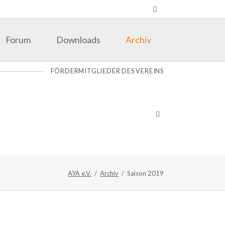
Navigation
überspringen
Forum
Downloads
Archiv
Saison 2025
FÖRDERMITGLIEDER DES VEREINS
Saison 2024
Saison 2023
Saison 2022
Saison 2021
Saison 2020
AYA e.V.
Archiv
Saison 2019
Saison 2018
Alte Webseite