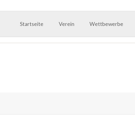
Startseite
Verein
Wettbewerbe
Aktuelles
Events & Termine
Leitbild
Ergebnisse
Vorstand
Juroren
Mitgliedschaft
Fördermitglieder
Händlermitglieder
Kontakt
Authentic Audio Check
Authentic Audio Check 2