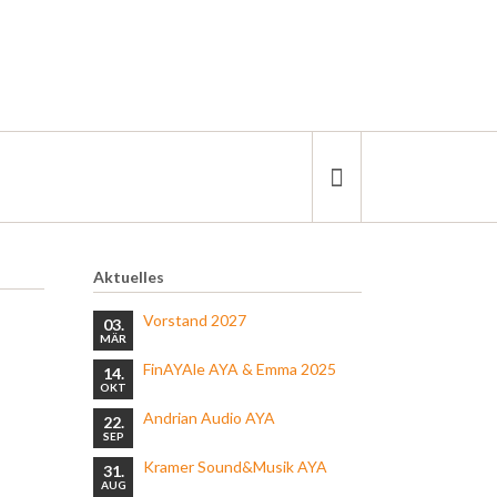
Aktuelles
Vorstand 2027
03.
MÄR
FinAYAle AYA & Emma 2025
14.
OKT
Andrian Audio AYA
22.
SEP
Kramer Sound&Musik AYA
31.
AUG