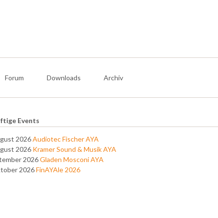
Authentic Audio Check 3
Eine Frage der Einstellung
Forum
Downloads
Archiv
ftige Events
ugust 2026
Audiotec Fischer AYA
ugust 2026
Kramer Sound & Musik AYA
ptember 2026
Gladen Mosconi AYA
ktober 2026
FinAYAle 2026