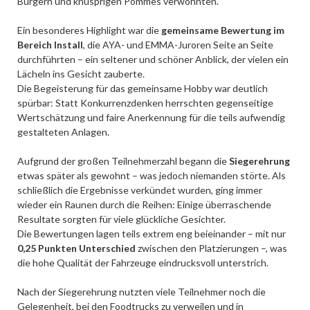
Burgern und knusprigen Pommes verwöhnten.
Ein besonderes Highlight war die
gemeinsame Bewertung im
Bereich Install
, die AYA- und EMMA-Juroren Seite an Seite
durchführten – ein seltener und schöner Anblick, der vielen ein
Lächeln ins Gesicht zauberte.
Die Begeisterung für das gemeinsame Hobby war deutlich
spürbar: Statt Konkurrenzdenken herrschten gegenseitige
Wertschätzung und faire Anerkennung für die teils aufwendig
gestalteten Anlagen.
Aufgrund der großen Teilnehmerzahl begann die
Siegerehrung
etwas später als gewohnt – was jedoch niemanden störte. Als
schließlich die Ergebnisse verkündet wurden, ging immer
wieder ein Raunen durch die Reihen: Einige überraschende
Resultate sorgten für viele glückliche Gesichter.
Die Bewertungen lagen teils extrem eng beieinander – mit nur
0,25 Punkten Unterschied
zwischen den Platzierungen –, was
die hohe Qualität der Fahrzeuge eindrucksvoll unterstrich.
Nach der Siegerehrung nutzten viele Teilnehmer noch die
Gelegenheit, bei den Foodtrucks zu verweilen und in