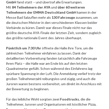
GmbH
fand statt – und übertraf alle Erwartungen.
Mit
84 Teilnehmern der AYA
und
über 60 weiteren
Teilnehmern der EMMA Deutschland GmbH
kamen in der
Messe Bad Salzuflen mehr als
130 Fahrzeuge
zusammen, um
die deutschen Meister in den verschiedenen Klassen beider
Verbände zu küren. Damit war dieses Finale nicht nur das
größte deutsche AYA-Finale der letzten Zeit, sondern zugleich
das größte nationale Event des Jahres überhaupt.
Pünktlich um 7:30 Uhr
öffnete die Halle ihre Tore, um die
zahlreichen Teilnehmer einfahren zu lassen. Dank der
detaillierten Vorbereitung fanden tatsächlich alle Fahrzeuge
ihren Platz – die Halle war am Ende bis auf den letzten
Quadratmeter gefüllt. Schon während des Einfahrens lag
spürbare Spannung in der Luft. Die Anmeldung verlief trotz der
großen Teilnehmerzahl reibungslos und zügig, und auch die
Juroren waren bestens vorbereitet, um direkt im Anschluss mit
der Bewertung zu beginnen.
Für das leibliche Wohl sorgten zwei
Foodtrucks
, die die
Teilnehmer, Juroren und Organisatoren mit köstlicher Pizza,