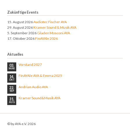
Zukünftige Events
15. August 2026
Audiotec Fischer AYA
29. August 2026
Kramer Sound & Musik AYA
5. September 2026
Gladen Mosconi AYA
17. Oktober 2026
FinAYAle 2026
Aktuelles
Vorstand 2027
03.
MÄR
FinAYAle AYA & Emma 2025
14.
OKT
Andrian Audio AYA
22.
SEP
Kramer Sound&Musik AYA
31.
AUG
© by AYA e.V. 2026